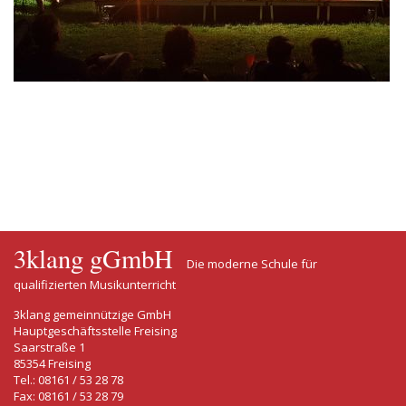
3klang gGmbH
Die moderne Schule für
qualifizierten Musikunterricht
3klang gemeinnützige GmbH
Hauptgeschäftsstelle Freising
Saarstraße 1
85354 Freising
Tel.: 08161 / 53 28 78
Fax: 08161 / 53 28 79