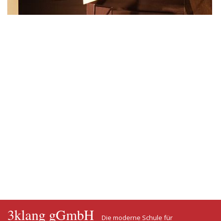
3klang gGmbH
Die moderne Schule für