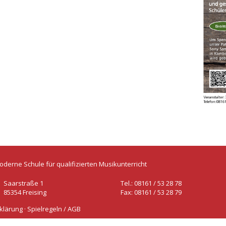
oderne Schule für qualifizierten Musikunterricht
Saarstraße 1
Tel.: 08161 / 53 28 78
85354 Freising
Fax: 08161 / 53 28 79
klärung
·
Spielregeln / AGB