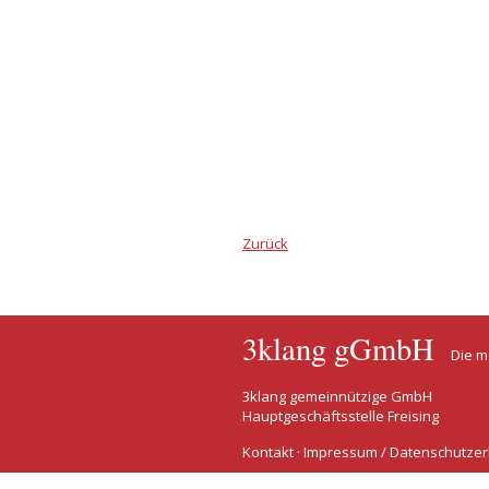
Zurück
3klang gGmbH
Die m
3klang gemeinnützige GmbH
Hauptgeschäftsstelle Freising
Kontakt
·
Impressum / Datenschutzer