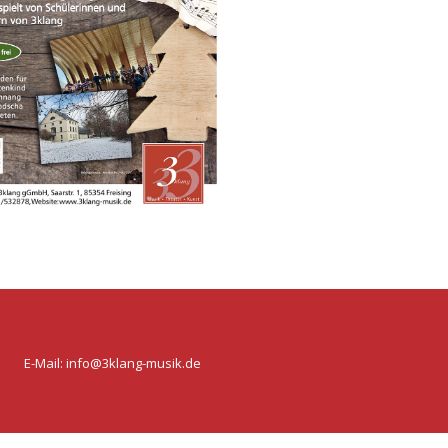
E-Mail:
info@3klang-musik.de