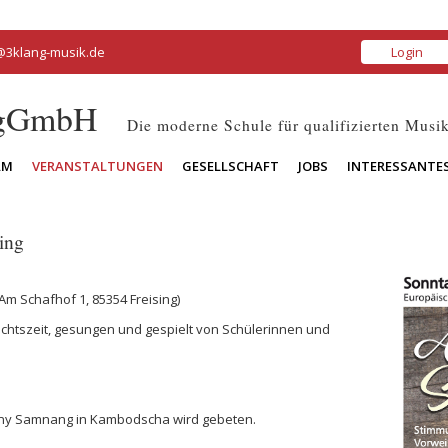
@3klang-musik.de
Login
 gGmbH
Die moderne Schule für qualifizierten Musik
AM
VERANSTALTUNGEN
GESELLSCHAFT
JOBS
INTERESSANTE
ing
Am Schafhof 1, 85354 Freising
)
chtszeit, gesungen und gespielt von Schülerinnen und
 Sony Samnang in Kambodscha wird gebeten.