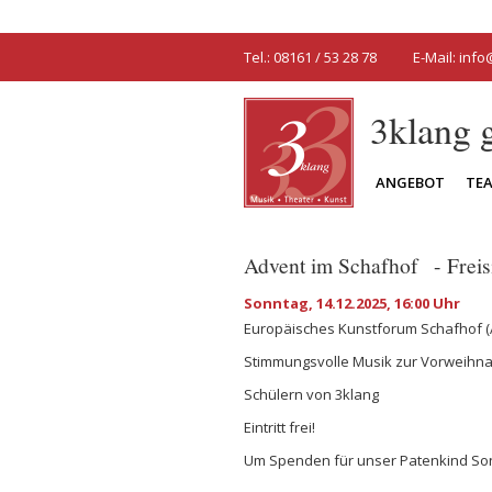
Tel.: 08161 / 53 28 78
E-Mail:
info
3klang
ANGEBOT
TE
Advent im Schafhof - Freis
Sonntag, 14.12.2025, 16:00 Uhr
Europäisches Kunstforum Schafhof
(
Stimmungsvolle Musik zur Vorweihna
Schülern von 3klang
Eintritt frei!
Um Spenden für unser Patenkind