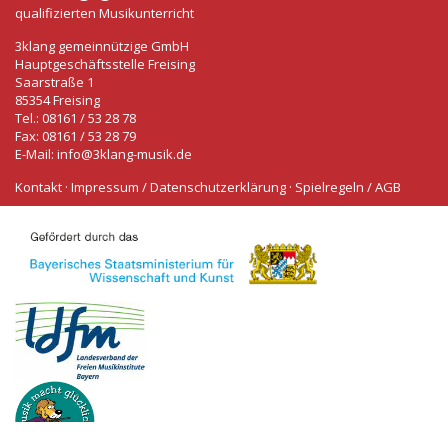
qualifizierten Musikunterricht
3klang gemeinnützige GmbH
Hauptgeschäftsstelle Freising
Saarstraße 1
85354 Freising
Tel.: 08161 / 53 28 78
Fax: 08161 / 53 28 79
E-Mail:
info@3klang-musik.de
Kontakt
·
Impressum / Datenschutzerklärung
·
Spielregeln / AGB