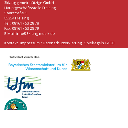
3klang gemeinnützige GmbH
Hauptgeschäftsstelle Freising
Saarstraße 1
85354 Freising
Tel.: 08161 / 53 28 78
Fax: 08161 / 53 28 79
E-Mail:
info@3klang-musik.de
Kontakt
·
Impressum / Datenschutzerklärung
·
Spielregeln / AGB