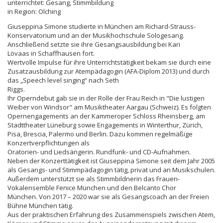
unterrichtet: Gesang, Stimmbildung
in Region: Olching
Giuseppina Simone studierte in München am Richard-Strauss-
Konservatorium und an der Musikhochschule Sologesang.
Anschließend setzte sie ihre Gesangsausbildung bei Kari
Lövaas in Schaffhausen fort.
Wertvolle Impulse für ihre Unterrichtstätigkeit bekam sie durch eine
Zusatzausbildung zur Atempädagogin (AFA-Diplom 2013) und durch
das „Speech level singing“ nach Seth
Riggs.
Ihr Operndebut gab sie in der Rolle der Frau Reich in "Die lustigen
Weiber von Windsor" am Musiktheater Aargau (Schweiz). Es folgten
Opernengagements an der Kammeroper Schloss Rheinsberg, am
Stadttheater Lüneburg sowie Engagements in Winterthur, Zürich,
Pisa, Brescia, Palermo und Berlin. Dazu kommen regelmäßige
Konzertverpflichtungen als
Oratorien- und Liedsängerin. Rundfunk- und CD-Aufnahmen.
Neben der Konzerttätigkeit ist Giuseppina Simone seit dem Jahr 2005
als Gesangs- und Stimmpädagogin tätig, privat und an Musikschulen.
Außerdem unterstützt sie als Stimmbildnerin das Frauen-
Vokalensemble Fenice München und den Belcanto Chor
München. Von 2017 – 2020 war sie als Gesangscoach an der Freien
Bühne München tätig.
Aus der praktischen Erfahrung des Zusammenspiels zwischen Atem,